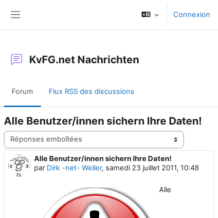
Passer au contenu principal
Connexion
Panneau latéral
KvFG.net Nachrichten
Forum
Flux RSS des discussions
Alle Benutzer/innen sichern Ihre Daten!
Type d’affichage
Alle Benutzer/innen sichern Ihre Daten!
Nombre de réponses : 0
par
Dirk -net- Weller
,
samedi 23 juillet 2011, 10:48
Alle