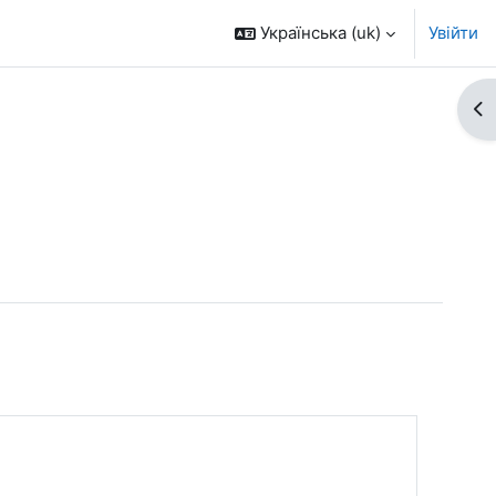
Українська ‎(uk)‎
Увійти
Ві