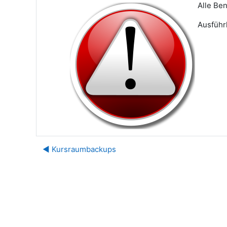
Alle Be
Ausführ
◀︎ Kursraumbackups