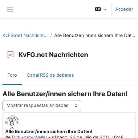
Salta al contenido principal
Acceder
Panel lateral
KvFG.net Nachrichten
Alle Benutzer/innen sichern Ihre Daten!
KvFG.net Nachrichten
Foro
Canal RSS de debates
Alle Benutzer/innen sichern Ihre Daten!
Mostrar modo
Alle Benutzer/innen sichern Ihre Daten!
Número de respuestas: 0
de
Dirk -net- Weller
-
sábado, 23 de julio de 2011, 10:48