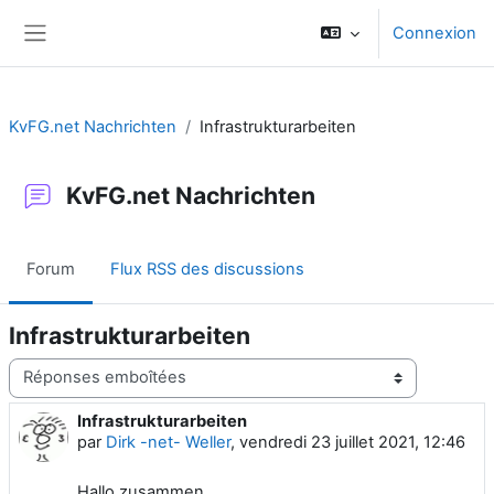
Passer au contenu principal
Connexion
Panneau latéral
KvFG.net Nachrichten
Infrastrukturarbeiten
KvFG.net Nachrichten
Forum
Flux RSS des discussions
Infrastrukturarbeiten
Type d’affichage
Infrastrukturarbeiten
Nombre de réponses : 0
par
Dirk -net- Weller
,
vendredi 23 juillet 2021, 12:46
Hallo zusammen,