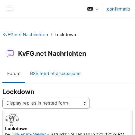
Skip to main content
confirmatio
Side panel
KvFG.net Nachrichten
Lockdown
KvFG.net Nachrichten
Forum
RSS feed of discussions
Lockdown
Display mode
Lockdown
Number of replies: 0
by
Dirk -net- Weller
-
Saturday, 9 January 2021, 12:52 PM