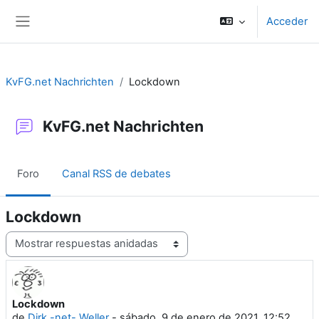
Salta al contenido principal
Acceder
Panel lateral
KvFG.net Nachrichten
Lockdown
KvFG.net Nachrichten
Foro
Canal RSS de debates
Lockdown
Mostrar modo
Lockdown
Número de respuestas: 0
de
Dirk -net- Weller
-
sábado, 9 de enero de 2021, 12:52