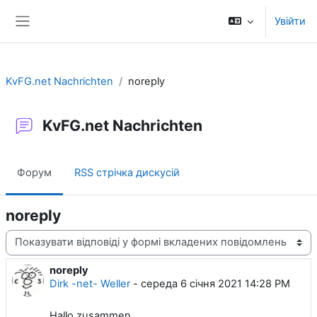
Перейти до головного вмісту
Увійти
Бокова панель
KvFG.net Nachrichten
noreply
KvFG.net Nachrichten
Форум
RSS стрічка дискусій
noreply
Тип показу
noreply
Кількість відповідей: 0
Dirk -net- Weller
-
середа 6 січня 2021 14:28 PM
Hallo zusammen,