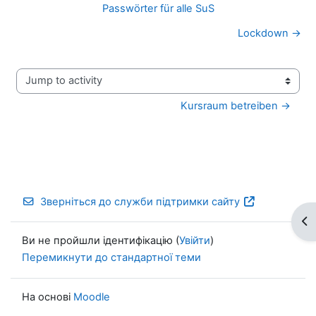
Passwörter für alle SuS
Lockdown →
Jump to activity
Kursraum betreiben →
Зверніться до служби підтримки сайту
Ві
Ви не пройшли ідентифікацію (
Увійти
)
Перемикнути до стандартної теми
На основі
Moodle