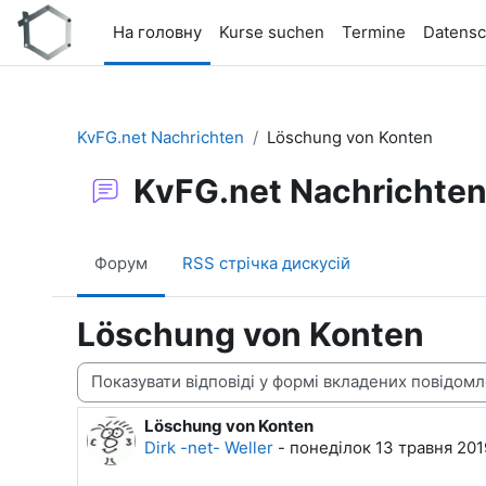
Перейти до головного вмісту
На головну
Kurse suchen
Termine
Datensc
KvFG.net Nachrichten
Löschung von Konten
KvFG.net Nachrichte
Форум
RSS стрічка дискусій
Löschung von Konten
Тип показу
Löschung von Konten
Кількість відповідей: 0
Dirk -net- Weller
-
понеділок 13 травня 201