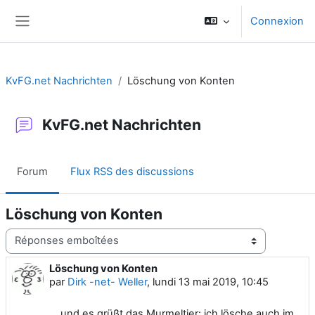
Passer au contenu principal
Connexion
Panneau latéral
KvFG.net Nachrichten
Löschung von Konten
KvFG.net Nachrichten
Forum
Flux RSS des discussions
Löschung von Konten
Type d’affichage
Löschung von Konten
Nombre de réponses : 0
par
Dirk -net- Weller
,
lundi 13 mai 2019, 10:45
... und es grüßt das Murmeltier: ich lösche auch im