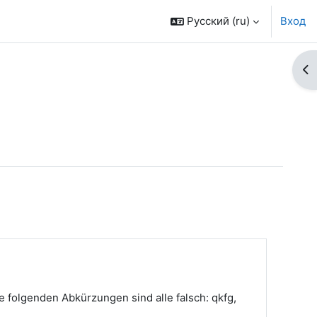
Русский ‎(ru)‎
Вход
От
 folgenden Abkürzungen sind alle falsch: qkfg,