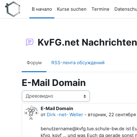
Перейти к основному содержанию
В начало
Kurse suchen
Termine
Datenschu
KvFG.net Nachrichte
Форум
RSS-лента обсуждений
E-Mail Domain
Режим отображения
E-Mail Domain
Количество ответов: 0
от
Dirk -net- Weller
-
вторник, 22 сентября 
benutzername@kvfg.tue.schule-bw.de ist Eur
kfvg, kgvf ... und was Euch da gerade sonst no