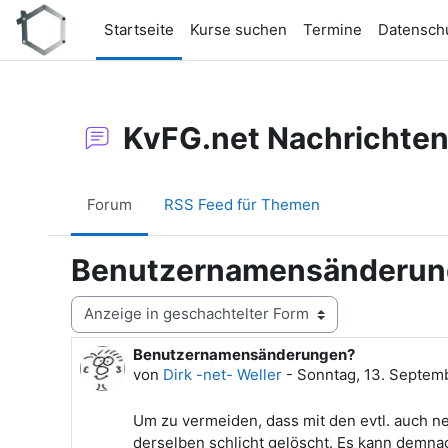
Zum Hauptinhalt
Startseite
Kurse suchen
Termine
Datensch
KvFG.net Nachrichte
Forum
RSS Feed für Themen
Benutzernamensänderun
Anzeigemodus
Benutzernamensänderungen?
Anzahl Antworten: 0
von
Dirk -net- Weller
-
Sonntag, 13. Septemb
Um zu vermeiden, dass mit den evtl. auch 
derselben schlicht gelöscht. Es kann demnac