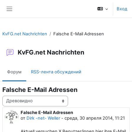
Перейти к основному содержанию
Вход
Боковая панель
KvFG.net Nachrichten
Falsche E-Mail Adressen
KvFG.net Nachrichten
Форум
RSS-лента обсуждений
Falsche E-Mail Adressen
Режим отображения
Falsche E-Mail Adressen
Количество ответов: 0
от
Dirk -net- Weller
-
среда, 30 апреля 2014, 11:21
Aktuell versuchen X Benutzer/innen hier ihre E-Mail