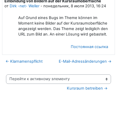
Einbindung von Bildern auf der Kursraumoberfläche
Количество ответов: 0
от
Dirk -net- Weller
-
понедельник, 8 июля 2013, 16:24
Auf Grund eines Bugs im Theme können im
Moment keine Bilder auf der Kursraumoberfläche
angezeigt werden. Das Theme zeigt lediglich den
URL zum Bild an. An einer Lösung wird gebastelt.
Постоянная ссылка
← Klarnamenspflicht
E-Mail-Adressänderungen →
Перейти к активному элементу
Kursraum betreiben →