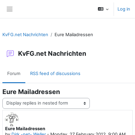
Skip to main content
Log in
Side panel
KvFG.net Nachrichten
Eure Mailadressen
KvFG.net Nachrichten
Forum
RSS feed of discussions
Eure Mailadressen
Display mode
Eure Mailadressen
Number of replies: 0
by
Dirk -net- Weller
-
Monday, 27 February 2012, 9:00 AM