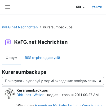
Перейти до головного вмісту
Увійти
Бокова панель
KvFG.net Nachrichten
Kursraumbackups
KvFG.net Nachrichten
Форум
RSS стрічка дискусій
Kursraumbackups
Тип показу
Kursraumbackups
Кількість відповідей: 0
Dirk -net- Weller
-
неділя 1 травня 2011 09:27 AM
Wie in den
Hinweisen für Betreiber von Kursräumen