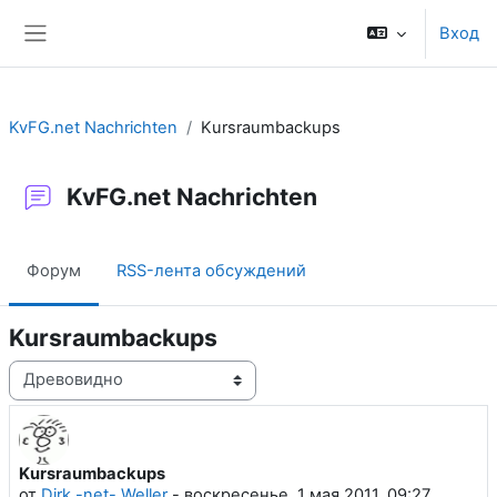
Перейти к основному содержанию
Вход
Боковая панель
KvFG.net Nachrichten
Kursraumbackups
KvFG.net Nachrichten
Форум
RSS-лента обсуждений
Kursraumbackups
Режим отображения
Kursraumbackups
Количество ответов: 0
от
Dirk -net- Weller
-
воскресенье, 1 мая 2011, 09:27