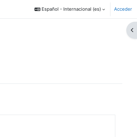
Español - Internacional ‎(es)‎
Acceder
Ab