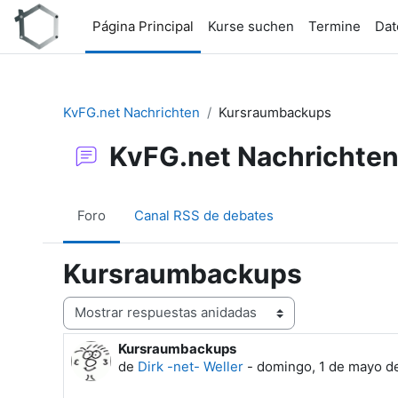
Salta al contenido principal
Página Principal
Kurse suchen
Termine
Dat
KvFG.net Nachrichten
Kursraumbackups
KvFG.net Nachrichte
Foro
Canal RSS de debates
Kursraumbackups
Mostrar modo
Kursraumbackups
Número de respuestas: 0
de
Dirk -net- Weller
-
domingo, 1 de mayo de