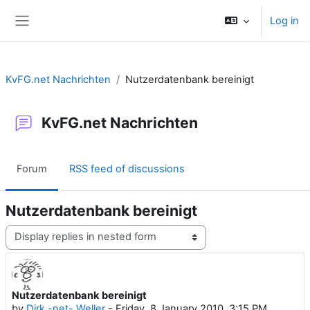
Skip to main content
Log in
Side panel
KvFG.net Nachrichten
Nutzerdatenbank bereinigt
KvFG.net Nachrichten
Forum
RSS feed of discussions
Nutzerdatenbank bereinigt
Display mode
Nutzerdatenbank bereinigt
Number of replies: 0
by
Dirk -net- Weller
-
Friday, 8 January 2010, 3:15 PM