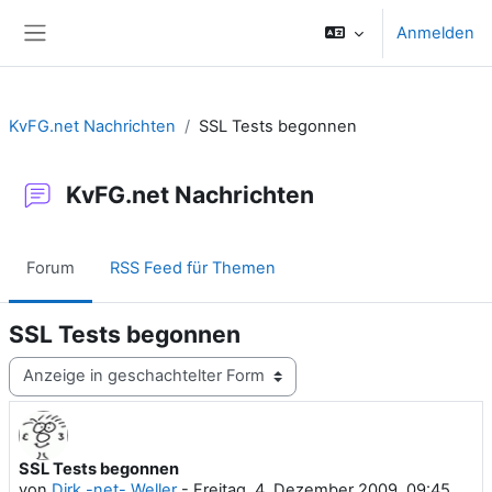
Zum Hauptinhalt
Anmelden
Website-Übersicht
KvFG.net Nachrichten
SSL Tests begonnen
KvFG.net Nachrichten
Forum
RSS Feed für Themen
SSL Tests begonnen
Anzeigemodus
SSL Tests begonnen
Anzahl Antworten: 0
von
Dirk -net- Weller
-
Freitag, 4. Dezember 2009, 09:45