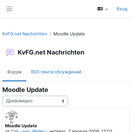
Перейти к основному содержанию
Вход
Боковая панель
KvFG.net Nachrichten
Moodle Update
KvFG.net Nachrichten
Форум
RSS-лента обсуждений
Moodle Update
Режим отображения
Moodle Update
Количество ответов: 0
от
Dirk -net- Weller
-
четверг, 2 апреля 2009, 17:03