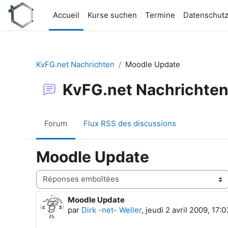
Passer au contenu principal
Accueil
Kurse suchen
Termine
Datenschut
KvFG.net Nachrichten
Moodle Update
KvFG.net Nachrichte
Forum
Flux RSS des discussions
Moodle Update
Type d’affichage
Moodle Update
Nombre de réponses : 0
par
Dirk -net- Weller
,
jeudi 2 avril 2009, 17:0