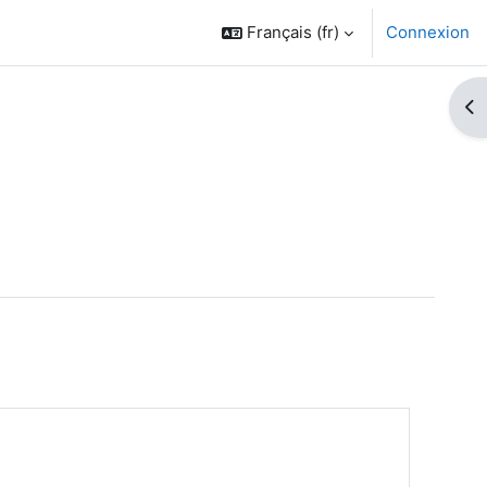
Français ‎(fr)‎
Connexion
Ouv