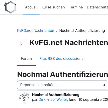
Passer au contenu principal
Accueil
Kurse suchen
Termine
Datenschut
KvFG.net Nachrichten
Nochmal Authentifizierung
KvFG.net Nachrichte
Forum
Flux RSS des discussions
Nochmal Authentifizieru
Type d’affichage
Nochmal Authentifizierung
Nombre de réponses : 0
par
Dirk -net- Weller
,
lundi 10 septembre 200