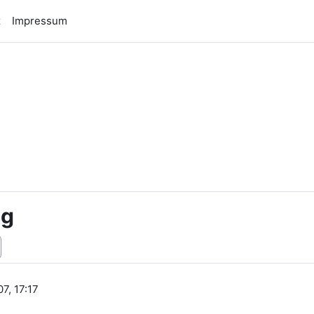
z
Impressum
n
ng
7, 17:17