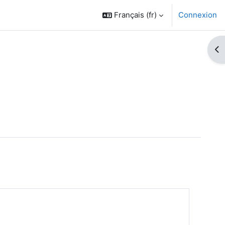
Français ‎(fr)‎
Connexion
Ouv