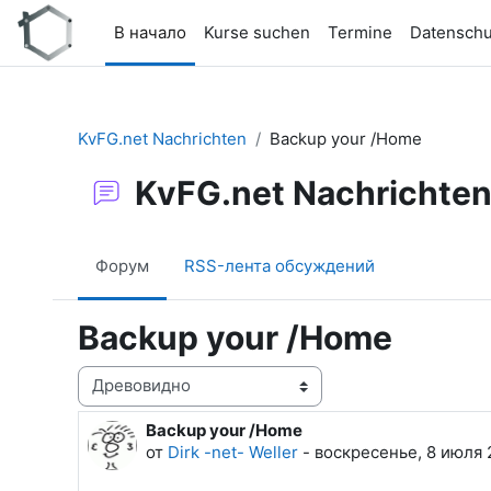
Перейти к основному содержанию
В начало
Kurse suchen
Termine
Datenschu
KvFG.net Nachrichten
Backup your /Home
KvFG.net Nachrichte
Форум
RSS-лента обсуждений
Backup your /Home
Режим отображения
Backup your /Home
Количество ответов: 0
от
Dirk -net- Weller
-
воскресенье, 8 июля 2