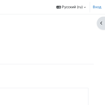
Русский ‎(ru)‎
Вход
От