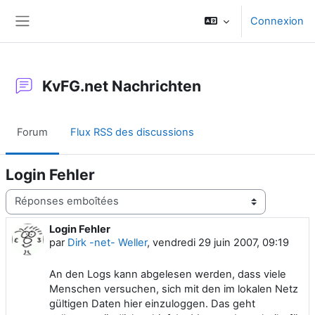
Passer au contenu principal
Connexion
Panneau latéral
KvFG.net Nachrichten
Forum
Flux RSS des discussions
Login Fehler
Type d’affichage
Login Fehler
Nombre de réponses : 0
par
Dirk -net- Weller
,
vendredi 29 juin 2007, 09:19
An den Logs kann abgelesen werden, dass viele
Menschen versuchen, sich mit den im lokalen Netz
gültigen Daten hier einzuloggen. Das geht