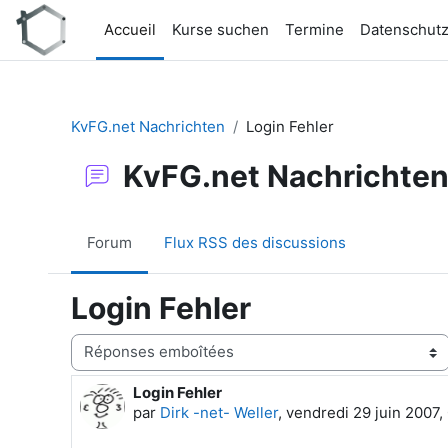
Passer au contenu principal
Accueil
Kurse suchen
Termine
Datenschut
KvFG.net Nachrichten
Login Fehler
KvFG.net Nachrichte
Forum
Flux RSS des discussions
Login Fehler
Type d’affichage
Login Fehler
Nombre de réponses : 0
par
Dirk -net- Weller
,
vendredi 29 juin 2007,