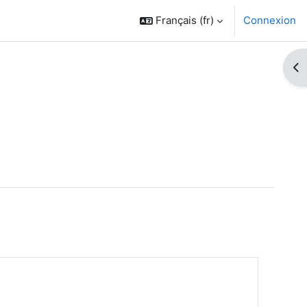
Français ‎(fr)‎
Connexion
Ouv