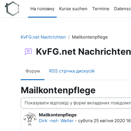
Перейти до головного вмісту
На головну
Kurse suchen
Termine
Datensc
KvFG.net Nachrichten
Mailkontenpflege
KvFG.net Nachrichte
Форум
RSS стрічка дискусій
Mailkontenpflege
Тип показу
Mailkontenpflege
Кількість відповідей: 0
Dirk -net- Weller
-
субота 25 квітня 2020 1