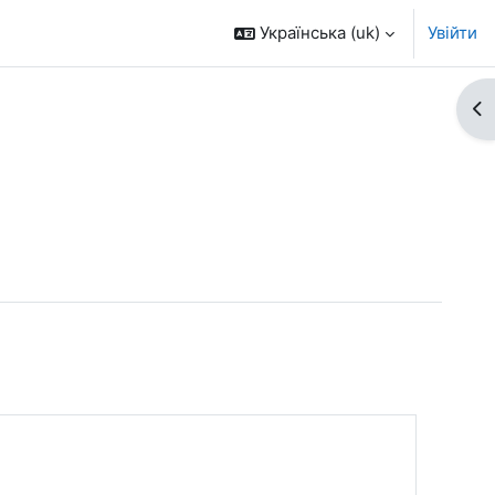
Українська ‎(uk)‎
Увійти
Ві