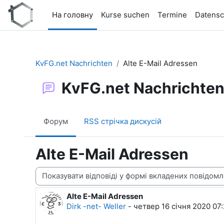
Перейти до головного вмісту
На головну
Kurse suchen
Termine
Datensc
KvFG.net Nachrichten
Alte E-Mail Adressen
KvFG.net Nachrichte
Форум
RSS стрічка дискусій
Alte E-Mail Adressen
Тип показу
Alte E-Mail Adressen
Кількість відповідей: 0
Dirk -net- Weller
-
четвер 16 січня 2020 07