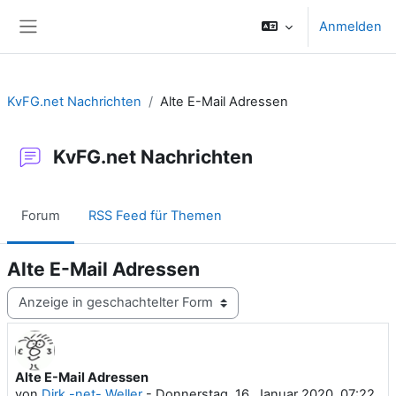
Zum Hauptinhalt
Anmelden
Website-Übersicht
KvFG.net Nachrichten
Alte E-Mail Adressen
KvFG.net Nachrichten
Forum
RSS Feed für Themen
Alte E-Mail Adressen
Anzeigemodus
Alte E-Mail Adressen
Anzahl Antworten: 0
von
Dirk -net- Weller
-
Donnerstag, 16. Januar 2020, 07:22