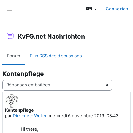
Passer au contenu principal
Connexion
Panneau latéral
KvFG.net Nachrichten
Forum
Flux RSS des discussions
Kontenpflege
Type d’affichage
Kontenpflege
Nombre de réponses : 0
par
Dirk -net- Weller
,
mercredi 6 novembre 2019, 08:43
Hi there,