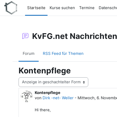
Zum Hauptinhalt
Startseite
Kurse suchen
Termine
Datensch
KvFG.net Nachrichte
Forum
RSS Feed für Themen
Kontenpflege
Anzeigemodus
Kontenpflege
Anzahl Antworten: 0
von
Dirk -net- Weller
-
Mittwoch, 6. Novemb
Hi there,