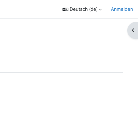
Deutsch ‎(de)‎
Anmelden
Bl