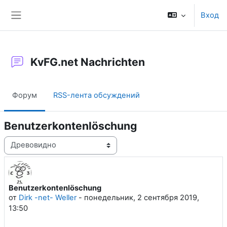
Перейти к основному содержанию
Вход
Боковая панель
KvFG.net Nachrichten
Форум
RSS-лента обсуждений
Benutzerkontenlöschung
Режим отображения
Benutzerkontenlöschung
Количество ответов: 0
от
Dirk -net- Weller
-
понедельник, 2 сентября 2019,
13:50