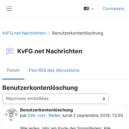
Passer au contenu principal
Connexion
Panneau latéral
KvFG.net Nachrichten
Benutzerkontenlöschung
KvFG.net Nachrichten
Forum
Flux RSS des discussions
Benutzerkontenlöschung
Type d’affichage
Benutzerkontenlöschung
Nombre de réponses : 0
par
Dirk -net- Weller
,
lundi 2 septembre 2019, 13:50
Wie jedes Jahr am Ende der Sommferien: Alle