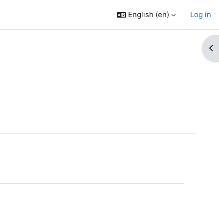
English ‎(en)‎
Log in
Op