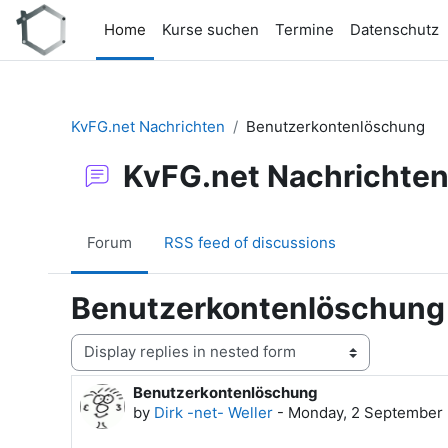
Skip to main content
Home
Kurse suchen
Termine
Datenschutz
KvFG.net Nachrichten
Benutzerkontenlöschung
KvFG.net Nachrichte
Forum
RSS feed of discussions
Benutzerkontenlöschung
Display mode
Benutzerkontenlöschung
Number of replies: 0
by
Dirk -net- Weller
-
Monday, 2 September 