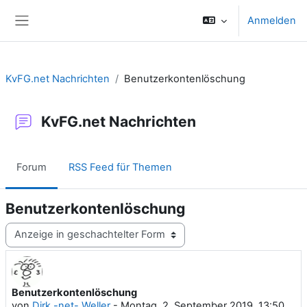
Zum Hauptinhalt
Anmelden
Website-Übersicht
KvFG.net Nachrichten
Benutzerkontenlöschung
KvFG.net Nachrichten
Forum
RSS Feed für Themen
Benutzerkontenlöschung
Anzeigemodus
Benutzerkontenlöschung
Anzahl Antworten: 0
von
Dirk -net- Weller
-
Montag, 2. September 2019, 13:50