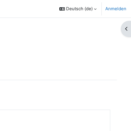
Deutsch ‎(de)‎
Anmelden
Bl