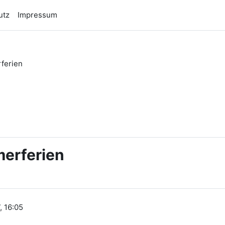
utz
Impressum
ferien
n
merferien
, 16:05