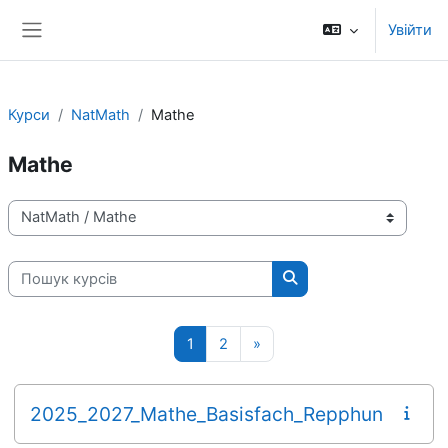
Перейти до головного вмісту
Увійти
Бокова панель
Курси
NatMath
Mathe
Mathe
Категорії курсів
Пошук курсів
Пошук курсів
Сторінка 1
Сторінка 2
Наступна сторінка
1
2
»
2025_2027_Mathe_Basisfach_Repphun