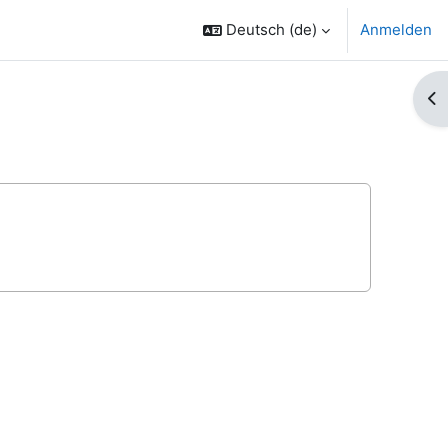
Deutsch ‎(de)‎
Anmelden
Bl