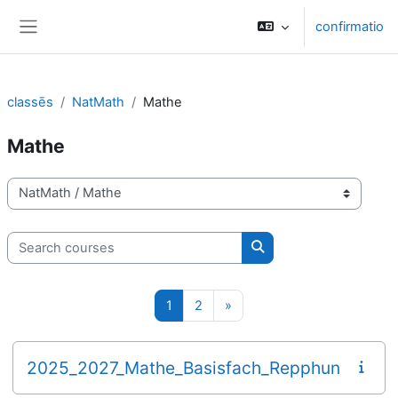
Skip to main content
confirmatio
Side panel
classēs
NatMath
Mathe
Mathe
categoriae classis
Search courses
Search courses
Page 1
Page 2
Next page
1
2
»
2025_2027_Mathe_Basisfach_Repphun