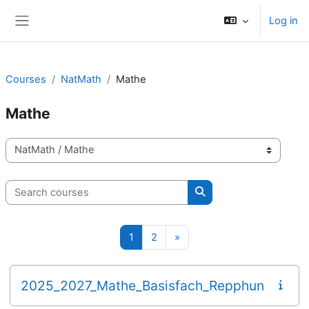
Skip to main content
Log in
Side panel
Courses
NatMath
Mathe
Mathe
Course categories
Search courses
Search courses
Page 1
Page 2
Next page
1
2
»
2025_2027_Mathe_Basisfach_Repphun