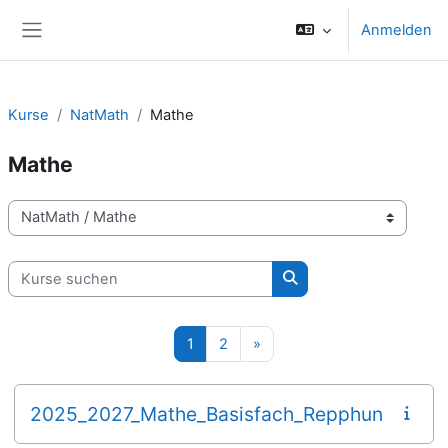
Zum Hauptinhalt
Anmelden
Website-Übersicht
Kurse
NatMath
Mathe
Mathe
Kursbereiche
Kurse suchen
Kurse suchen
Seite 1
Seite 2
Nächste Seite
1
2
»
2025_2027_Mathe_Basisfach_Repphun