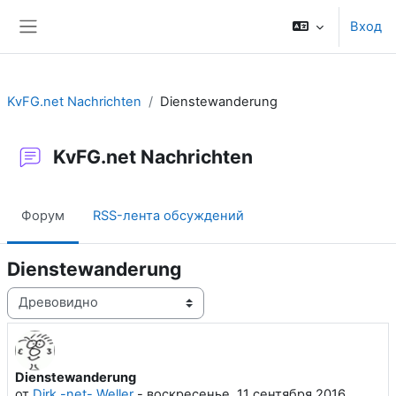
Перейти к основному содержанию
Вход
Боковая панель
KvFG.net Nachrichten
Dienstewanderung
KvFG.net Nachrichten
Форум
RSS-лента обсуждений
Dienstewanderung
Режим отображения
Dienstewanderung
Количество ответов: 0
от
Dirk -net- Weller
-
воскресенье, 11 сентября 2016,