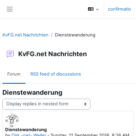
Skip to main content
confirmatio
Side panel
KvFG.net Nachrichten
Dienstewanderung
KvFG.net Nachrichten
Forum
RSS feed of discussions
Dienstewanderung
Display mode
Dienstewanderung
Number of replies: 0
by
Dirk -net- Weller
-
Sunday, 11 September 2016, 8:26 AM