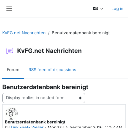
Skip to main content
Log in
Side panel
KvFG.net Nachrichten
Benutzerdatenbank bereinigt
KvFG.net Nachrichten
Forum
RSS feed of discussions
Benutzerdatenbank bereinigt
Display mode
Benutzerdatenbank bereinigt
Number of replies: 0
by
Dirk -net- Weller
-
Monday, 5 September 2016, 11:57 AM