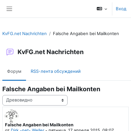
Перейти к основному содержанию
Вход
Боковая панель
KvFG.net Nachrichten
Falsche Angaben bei Mailkonten
KvFG.net Nachrichten
Форум
RSS-лента обсуждений
Falsche Angaben bei Mailkonten
Режим отображения
Falsche Angaben bei Mailkonten
Количество ответов: 0
от
Dirk -net- Weller
-
пятница, 17 апреля 2015, 08:07