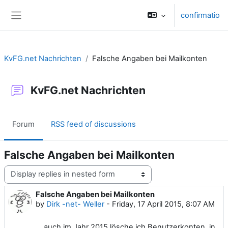
Skip to main content
confirmatio
Side panel
KvFG.net Nachrichten
Falsche Angaben bei Mailkonten
KvFG.net Nachrichten
Forum
RSS feed of discussions
Falsche Angaben bei Mailkonten
Display mode
Falsche Angaben bei Mailkonten
Number of replies: 0
by
Dirk -net- Weller
-
Friday, 17 April 2015, 8:07 AM
... auch im Jahr 2015 lösche ich Benutzerkonten, in