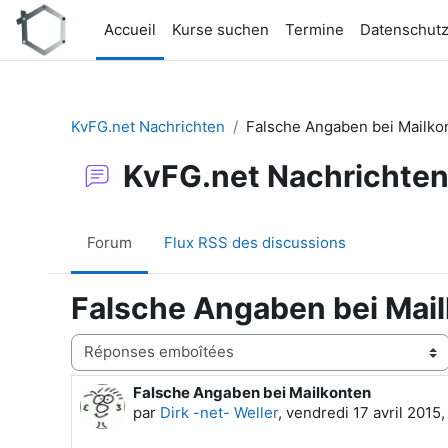
Passer au contenu principal
Accueil
Kurse suchen
Termine
Datenschut
KvFG.net Nachrichten
Falsche Angaben bei Mailko
KvFG.net Nachrichte
Forum
Flux RSS des discussions
Falsche Angaben bei Mai
Type d’affichage
Falsche Angaben bei Mailkonten
Nombre de réponses : 0
par
Dirk -net- Weller
,
vendredi 17 avril 2015,