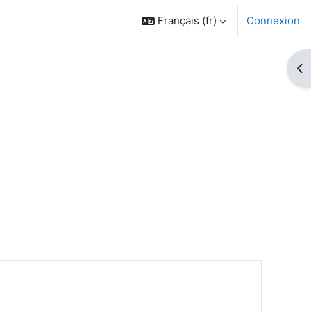
Français ‎(fr)‎
Connexion
Ouv