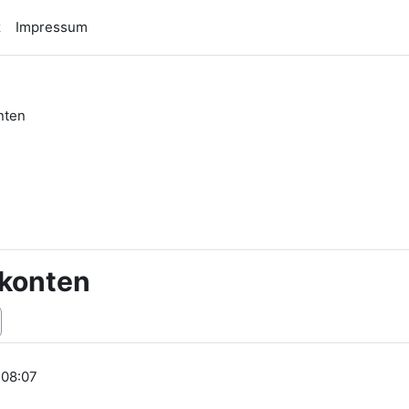
z
Impressum
nten
n
lkonten
 08:07