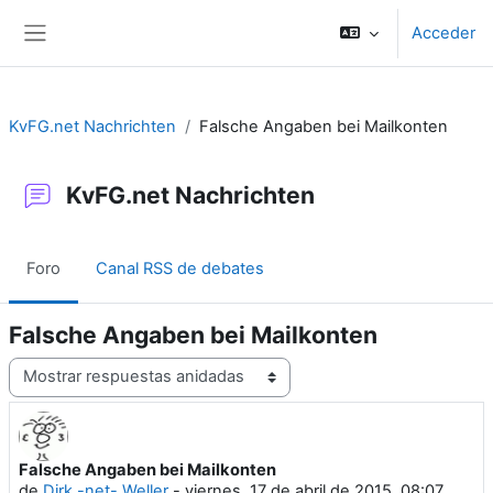
Salta al contenido principal
Acceder
Panel lateral
KvFG.net Nachrichten
Falsche Angaben bei Mailkonten
KvFG.net Nachrichten
Foro
Canal RSS de debates
Falsche Angaben bei Mailkonten
Mostrar modo
Falsche Angaben bei Mailkonten
Número de respuestas: 0
de
Dirk -net- Weller
-
viernes, 17 de abril de 2015, 08:07