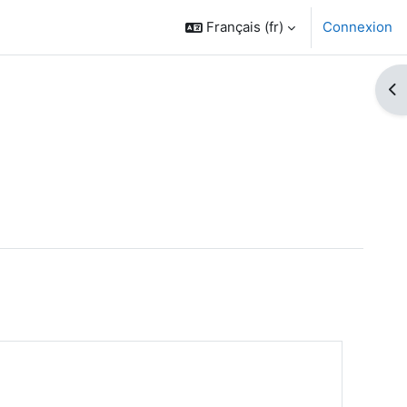
Français ‎(fr)‎
Connexion
Ouv