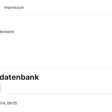
z
Impressum
atenbank
n
rdatenbank
14, 08:05