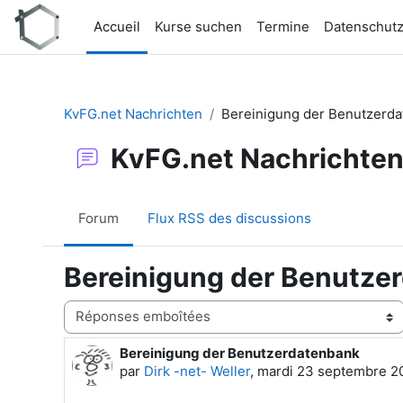
Passer au contenu principal
Accueil
Kurse suchen
Termine
Datenschut
KvFG.net Nachrichten
Bereinigung der Benutzerd
KvFG.net Nachrichte
Forum
Flux RSS des discussions
Bereinigung der Benutze
Type d’affichage
Bereinigung der Benutzerdatenbank
Nombre de réponses : 0
par
Dirk -net- Weller
,
mardi 23 septembre 20