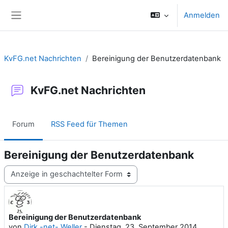
Zum Hauptinhalt
Anmelden
Website-Übersicht
KvFG.net Nachrichten
Bereinigung der Benutzerdatenbank
KvFG.net Nachrichten
Forum
RSS Feed für Themen
Bereinigung der Benutzerdatenbank
Anzeigemodus
Bereinigung der Benutzerdatenbank
Anzahl Antworten: 0
von
Dirk -net- Weller
-
Dienstag, 23. September 2014,