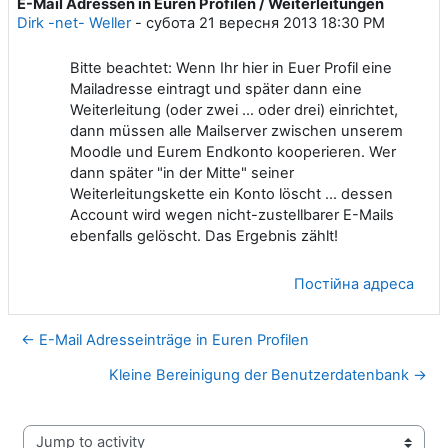
E-Mail Adressen in Euren Profilen / Weiterleitungen
Кількість відповідей: 0
Dirk -net- Weller
-
субота 21 вересня 2013 18:30 PM
Bitte beachtet: Wenn Ihr hier in Euer Profil eine
Mailadresse eintragt und später dann eine
Weiterleitung (oder zwei ... oder drei) einrichtet,
dann müssen alle Mailserver zwischen unserem
Moodle und Eurem Endkonto kooperieren. Wer
dann später "in der Mitte" seiner
Weiterleitungskette ein Konto löscht ... dessen
Account wird wegen nicht-zustellbarer E-Mails
ebenfalls gelöscht. Das Ergebnis zählt!
Постійна адреса
← E-Mail Adresseinträge in Euren Profilen
Kleine Bereinigung der Benutzerdatenbank →